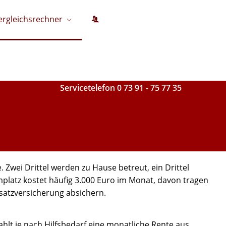
ergleichsrechner
Thomas Denz Finanzberatungs GmbH
Ihr Versicherungsmakler in Ehingen
Servicetelefon 0 73 91 - 75 77 35
 Zwei Drittel werden zu Hause betreut, ein Drittel
implatz kostet häufig 3.000 Euro im Monat, davon tragen
usatzversicherung absichern.
hlt je nach Hilfsbedarf eine monatliche Rente aus,