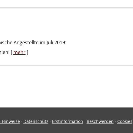
ische Angestellte
im Juli 2019:
hlen!
[
mehr
]
·
·
·
·
e Hinweise
Datenschutz
Erstinformation
Beschwerden
Cookies