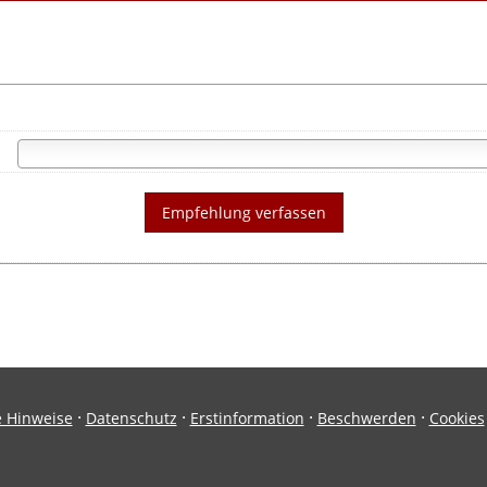
Empfehlung verfassen
·
·
·
·
e Hinweise
Datenschutz
Erstinformation
Beschwerden
Cookies